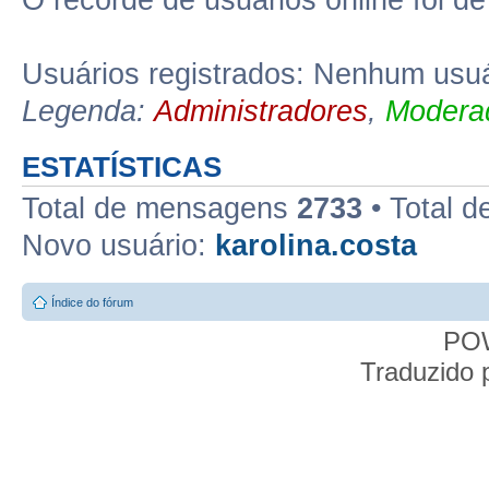
O recorde de usuários online foi d
Usuários registrados: Nenhum usuá
Legenda:
Administradores
,
Moderad
ESTATÍSTICAS
Total de mensagens
2733
• Total d
Novo usuário:
karolina.costa
Índice do fórum
PO
Traduzido 