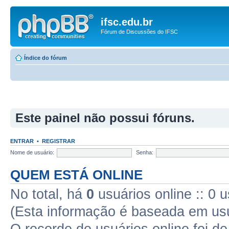
ifsc.edu.br
Fórum de Discussões do IFSC
Índice do fórum
Este painel não possui fóruns.
ENTRAR
•
REGISTRAR
Nome de usuário:
Senha:
QUEM ESTÁ ONLINE
No total, há
0
usuários online :: 0 
(Esta informação é baseada em usu