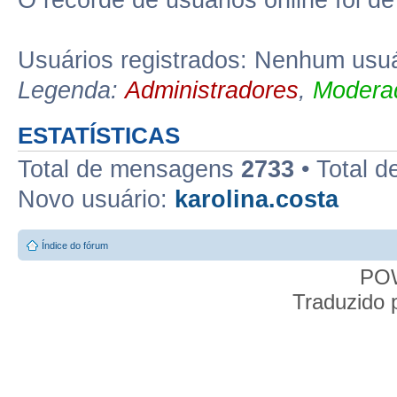
O recorde de usuários online foi d
Usuários registrados: Nenhum usuá
Legenda:
Administradores
,
Moderad
ESTATÍSTICAS
Total de mensagens
2733
• Total d
Novo usuário:
karolina.costa
Índice do fórum
PO
Traduzido 