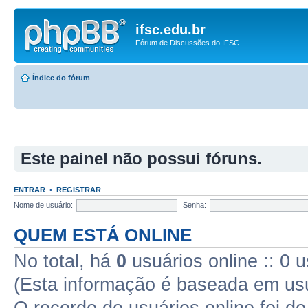
ifsc.edu.br
Fórum de Discussões do IFSC
Índice do fórum
Este painel não possui fóruns.
ENTRAR
•
REGISTRAR
Nome de usuário:
Senha:
QUEM ESTÁ ONLINE
No total, há
0
usuários online :: 0 
(Esta informação é baseada em usu