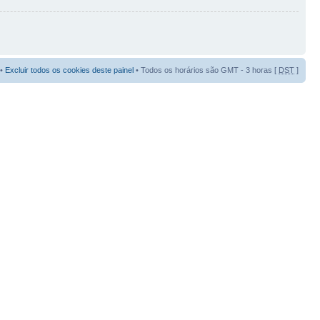
•
Excluir todos os cookies deste painel
• Todos os horários são GMT - 3 horas [
DST
]