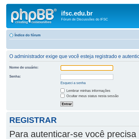
ifsc.edu.br
Fórum de Discussões do IFSC
Índice do fórum
O administrador exige que você esteja registrado e autent
Nome de usuário:
Senha:
Esqueci a senha
Lembrar minhas informações
Ocultar meus status nesta sessão
REGISTRAR
Para autenticar-se você precisa 