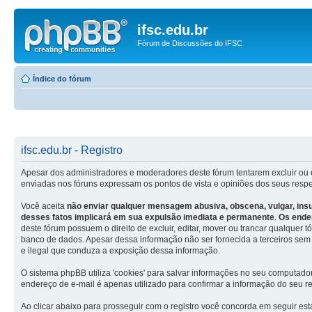
ifsc.edu.br
Fórum de Discussões do IFSC
Índice do fórum
ifsc.edu.br - Registro
Apesar dos administradores e moderadores deste fórum tentarem excluir ou 
enviadas nos fóruns expressam os pontos de vista e opiniões dos seus resp
Você aceita
não enviar qualquer mensagem abusiva, obscena, vulgar, insul
desses fatos implicará em sua expulsão imediata e permanente
.
Os ende
deste fórum possuem o direito de excluir, editar, mover ou trancar qualquer
banco de dados. Apesar dessa informação não ser fornecida a terceiros sem 
e ilegal que conduza a exposição dessa informação.
O sistema phpBB utiliza 'cookies' para salvar informações no seu computad
endereço de e-mail é apenas utilizado para confirmar a informação do seu r
Ao clicar abaixo para prosseguir com o registro você concorda em seguir est