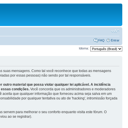
FAQ
Entrar
Idioma:
das as suas mensagens. Como tal você reconhece que todas as mensagens
iadas por essas pessoas) não sendo por tal responsáveis.
utro material que possa violar qualquer lei aplicável. A incidência
r essas condições.
Você concorda que os administradores e moderadores
você aceita que qualquer informação que forneceu acima seja salva em um
sabilidade por qualquer tentativa ou ato de 'hacking', intromissão forçada
 servem para melhorar o seu conforto enquanto visita este fórum. O
ou ao se registrar).