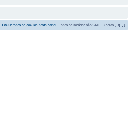
•
Excluir todos os cookies deste painel
• Todos os horários são GMT - 3 horas [
DST
]