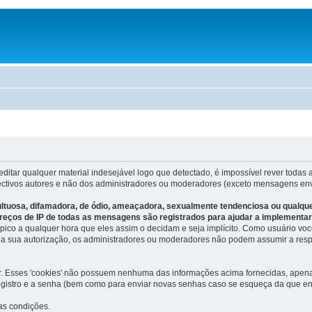
editar qualquer material indesejável logo que detectado, é impossível rever to
ectivos autores e não dos administradores ou moderadores (exceto mensagens env
tuosa, difamadora, de ódio, ameaçadora, sexualmente tendenciosa ou qualquer o
reços de IP de todas as mensagens são registrados para ajudar a implementa
 tópico a qualquer hora que eles assim o decidam e seja implícito. Como usuário 
a sua autorização, os administradores ou moderadores não podem assumir a respon
or. Esses 'cookies' não possuem nenhuma das informações acima fornecidas, apenas
egistro e a senha (bem como para enviar novas senhas caso se esqueça da que envi
as condições.